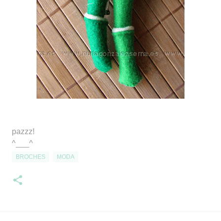
pazzz!
^___^
BROCHES
MODA