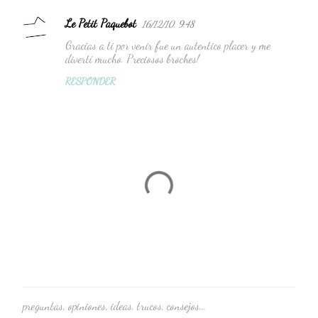
Le Petit Paquebot
16/12/10, 9:48
C
Gracias a ti por venir fue un autentico placer y me
o
divertí mucho. Preciosos broches!
m
RESPONDER
e
n
t
a
r
i
o
s
preguntas, opiniones, ideas, trucos, consejos...
P