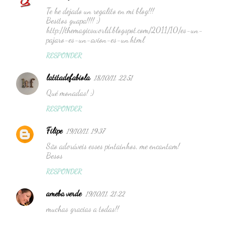
Te he dejado un regalito en mi blog!!!
Besitos guapa!!!! ;)
http://themagicsworld.blogspot.com/2011/10/es-un-
pajaro-es-un-avion-es-un.html
RESPONDER
latitadefabiola
18/10/11, 22:51
Qué monadas! ;)
RESPONDER
Filipe
19/10/11, 19:37
São adoráveis esses pintainhos, me encantam!
Besos
RESPONDER
ameba verde
19/10/11, 21:22
muchas gracias a todas!!