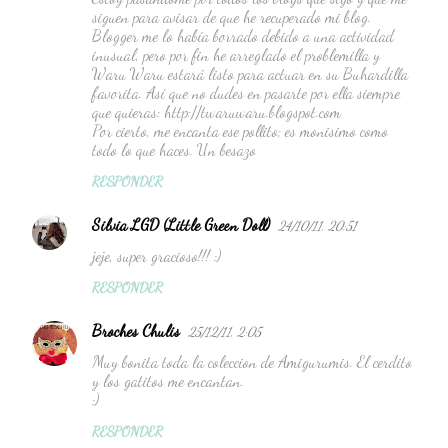
siguen para avisar de que he recuperado mi blog.
Blogger me lo había borrado debido a una actividad
inusual, pero por fin he arreglado el problemilla y
Waru Waru estará listo para actuar en su Buhardilla
favorita. Así que no dudes en pasarte por ella siempre
que quieras: http://twaruwaru.blogspot.com
Por cierto, me encanta ese pollito; es monisimo como
todo lo que haces. Un besazo
RESPONDER
Silvia LGD (Little Green Doll)
24/10/11, 20:51
jeje, super gracioso!!! :)
RESPONDER
Broches Chulis
25/12/11, 2:05
Muy bonita toda la coleccion de Amigurumis. El cerdito
y los gatitos me encantan.
:)
RESPONDER