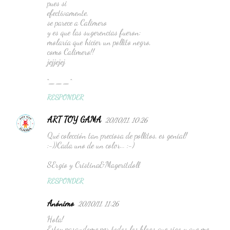
pues si
efectivamente,
se parece a Calimero
y es que las sugerencias fueron:
molaría que hicier un pollito negro,
como Calimero!!
jejjejej
^___^
RESPONDER
ART TOY GAMA
20/10/11, 10:26
Qué colección tan preciosa de pollitos, es genial!
:-))Cada uno de un color... :-)
SErgio y Cristina&Mageritdoll
RESPONDER
Anónimo
20/10/11, 11:26
Hola!
Estoy pasandome por todos los blogs que sigo y que me