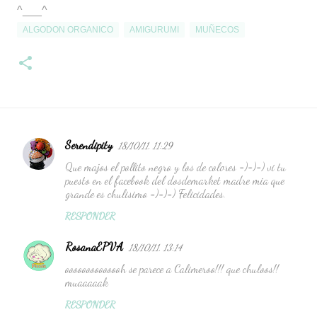
^___^
ALGODON ORGANICO
AMIGURUMI
MUÑECOS
Serendipity
18/10/11, 11:29
C
Que majos el pollito negro y los de colores =)=)=) vi tu
o
puesto en el facebook del dosdemarket madre mia que
m
grande es chulisimo =)=)=) Felicidades.
e
RESPONDER
n
RosanaEPVA
18/10/11, 13:14
t
oooooooooooooh se parece a Calimeroo!!! que chuloos!!
a
muaaaaak
r
RESPONDER
i