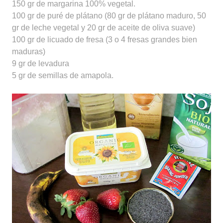
150 gr de margarina 100% vegetal.
100 gr de puré de plátano (80 gr de plátano maduro, 50
gr de leche vegetal y 20 gr de aceite de oliva suave)
100 gr de licuado de fresa (3 o 4 fresas grandes bien
maduras)
9 gr de levadura
5 gr de semillas de amapola.