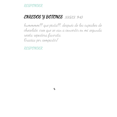
n
RESPONDER
t
a
ENREDOS Y BOTONES
10/5/13, 9:43
r
hummmm!!! que pinta!!!, después de los cupcakes de
chocolate, creo que se van a convertir en mi segunda
i
receta repostera favorita.
o
Gracias por compartir!
s
RESPONDER