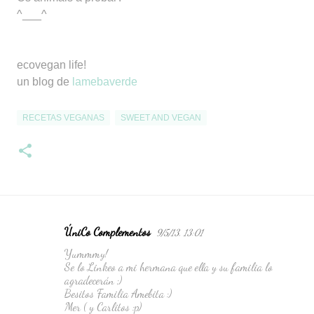
^___^
ecovegan life!
un blog de
lamebaverde
RECETAS VEGANAS
SWEET AND VEGAN
ÚniCo Complementos
9/5/13, 13:01
C
Yummmy!
o
Se lo Linkeo a mi hermana que ella y su familia lo
m
agradecerán ;)
Besitos Familia Amebita :)
e
Mer ( y Carlitos :p)