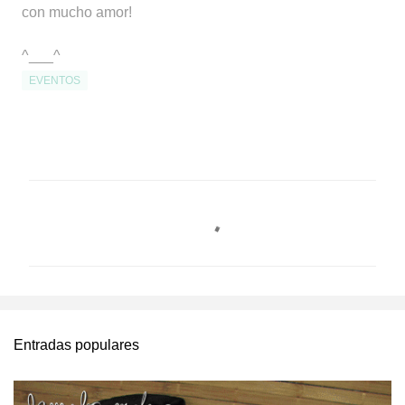
con mucho amor!
^___^
EVENTOS
C
o
m
e
n
t
Entradas populares
a
r