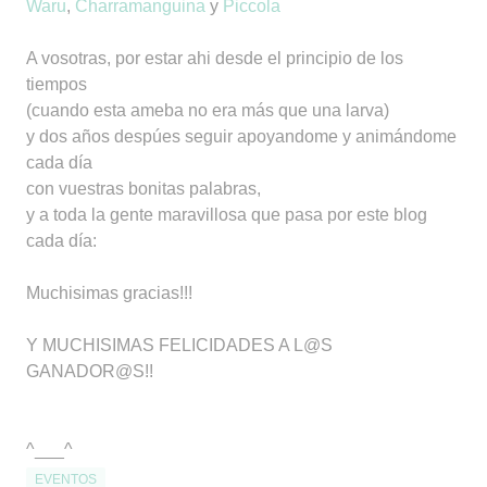
Waru
,
Charramanguina
y
Piccola
A vosotras, por estar ahi desde el principio de los
tiempos
(cuando esta ameba no era más que una larva)
y dos años despúes seguir apoyandome y animándome
cada día
con vuestras bonitas palabras,
y a toda la gente maravillosa que pasa por este blog
cada día:
Muchisimas gracias!!!
Y MUCHISIMAS FELICIDADES A L@S
GANADOR@S!!
^___^
EVENTOS