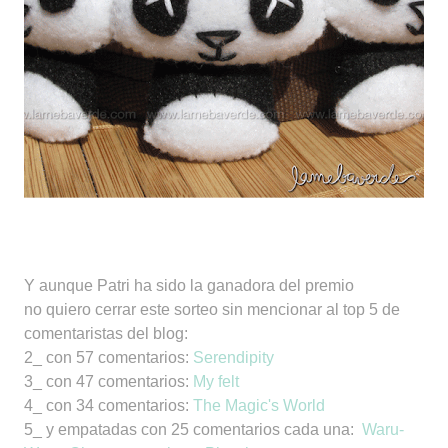
Y aunque Patri ha sido la ganadora del premio
no quiero cerrar este sorteo sin mencionar al top 5 de
comentaristas del blog:
2_ con 57 comentarios:
Serendipity
3_ con 47 comentarios:
My felt
4_ con 34 comentarios:
The Magic's World
5_ y empatadas con 25 comentarios cada una:
Waru-