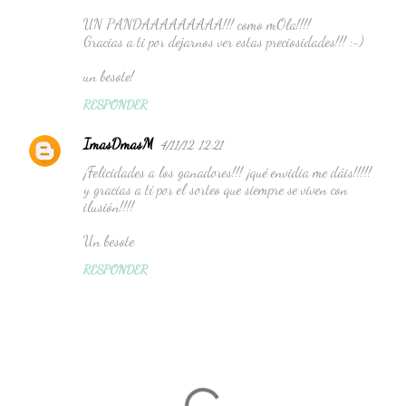
UN PANDAAAAAAAAA!!! como mOla!!!!
Gracias a ti por dejarnos ver estas preciosidades!!! :-)
un besote!
RESPONDER
ImasDmasM
4/11/12, 12:21
¡Felicidades a los ganadores!!! ¡qué envidia me dáis!!!!!
y gracias a tí por el sorteo que siempre se viven con
ilusión!!!!
Un besote
RESPONDER