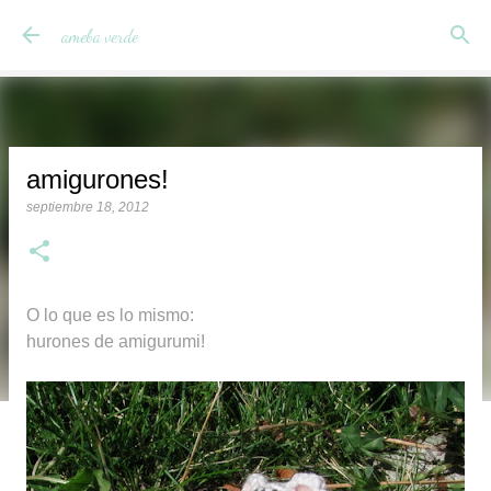
Ir al contenido principal
ameba verde
amigurones!
septiembre 18, 2012
O lo que es lo mismo:
hurones de amigurumi!