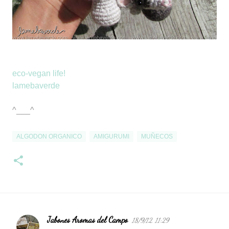
eco-vegan life!
lamebaverde
^___^
ALGODON ORGANICO
AMIGURUMI
MUÑECOS
Jabones Aromas del Campo
18/9/12, 11:29
C