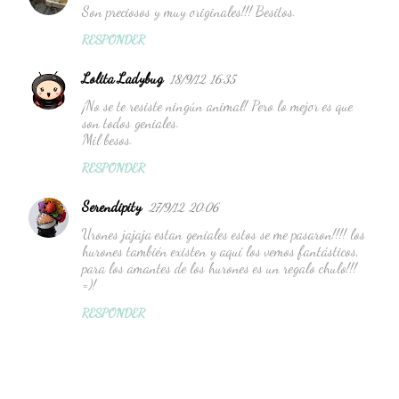
Son preciosos y muy originales!!! Besitos.
o
RESPONDER
m
e
Lolita Ladybug
18/9/12, 16:35
n
¡No se te resiste ningún animal! Pero lo mejor es que
t
son todos geniales.
Mil besos.
a
r
RESPONDER
i
Serendipity
27/9/12, 20:06
o
Urones jajaja estan geniales estos se me pasaron!!!! los
s
hurones también existen y aquí los vemos fantásticos,
para los amantes de los hurones es un regalo chulo!!!
=)!
RESPONDER