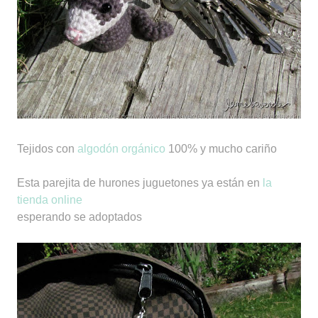
Tejidos con
algodón orgánico
100% y mucho cariño
Esta parejita de hurones juguetones ya están en
la
tienda online
esperando se adoptados