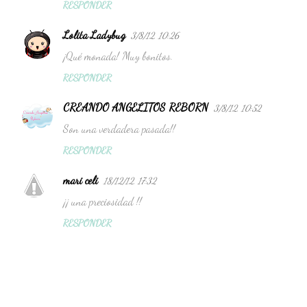
RESPONDER
Lolita Ladybug
3/8/12, 10:26
¡Qué monada! Muy bonitos.
RESPONDER
CREANDO ANGELITOS REBORN
3/8/12, 10:52
Son una verdadera pasada!!
RESPONDER
mari celi
18/12/12, 17:32
¡¡ una preciosidad !!
RESPONDER