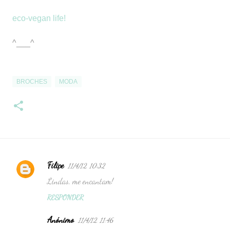
eco-vegan life!
^___^
BROCHES
MODA
Filipe
11/4/12, 10:32
C
Lindas, me encantam!
o
RESPONDER
m
e
Anónimo
11/4/12, 11:46
n