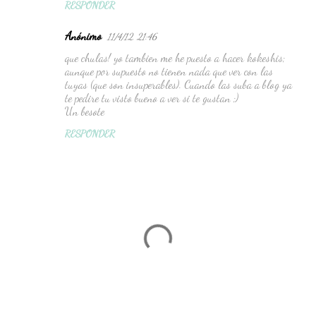
RESPONDER
Anónimo
11/4/12, 21:46
que chulas! yo tambien me he puesto a hacer kokeshis;
aunque por supuesto no tienen nada que ver con las
tuyas (que son insuperables). Cuando las suba a blog ya
te pedire tu visto bueno a ver si te gustan ;)
Un besote
RESPONDER