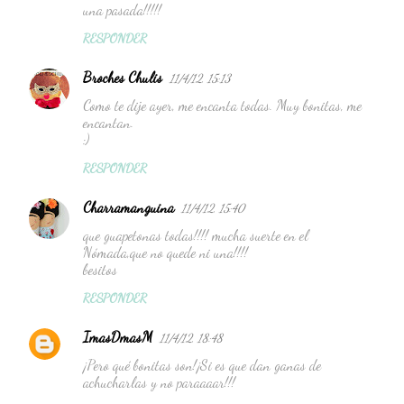
una pasada!!!!!
t
RESPONDER
a
r
Broches Chulis
11/4/12, 15:13
i
Como te dije ayer, me encanta todas. Muy bonitas, me
encantan.
o
:)
s
RESPONDER
Charramanguina
11/4/12, 15:40
que guapetonas todas!!!! mucha suerte en el
Nómada,que no quede ni una!!!!
besitos
RESPONDER
ImasDmasM
11/4/12, 18:48
¡Pero qué bonitas son!¡Si es que dan ganas de
achucharlas y no paraaaar!!!