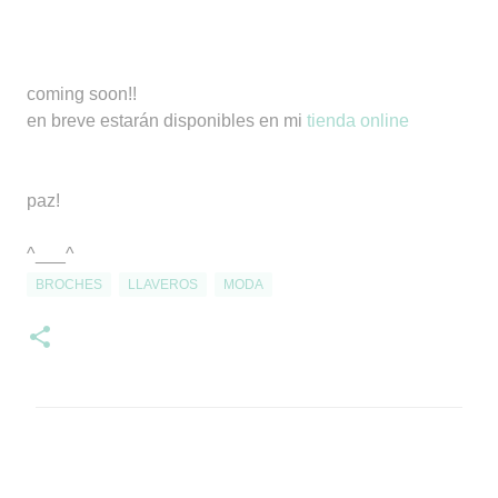
coming soon!!
en breve estarán disponibles en mi
tienda online
paz!
^___^
BROCHES
LLAVEROS
MODA
C
o