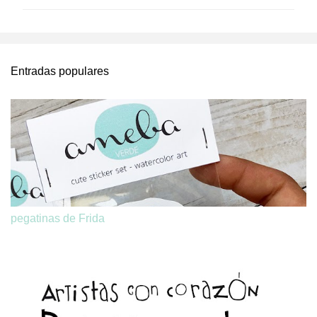
m
e
n
t
Entradas populares
a
r
i
o
s
pegatinas de Frida